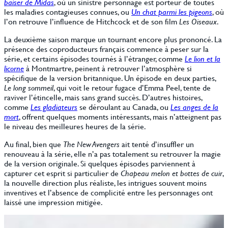
baiser de Midas
, où un sinistre personnage est porteur de toutes
les maladies contagieuses connues, ou
Un chat parmi les pigeons
, où
l’on retrouve l’influence de Hitchcock et de son film
Les Oiseaux
.
La deuxième saison marque un tournant encore plus prononcé. La
présence des coproducteurs français commence à peser sur la
série, et certains épisodes tournés à l’étranger, comme
Le lion et la
licorne
à Montmartre, peinent à retrouver l’atmosphère si
spécifique de la version britannique. Un épisode en deux parties,
Le long sommeil
, qui voit le retour fugace d’Emma Peel, tente de
raviver l’étincelle, mais sans grand succès. D’autres histoires,
comme
Les gladiateurs
se déroulant au Canada, ou
Les anges de la
mort
, offrent quelques moments intéressants, mais n’atteignent pas
le niveau des meilleures heures de la série.
Au final, bien que
The New Avengers
ait tenté d’insuffler un
renouveau à la série, elle n’a pas totalement su retrouver la magie
de la version originale. Si quelques épisodes parviennent à
capturer cet esprit si particulier de
Chapeau melon et bottes de cuir
,
la nouvelle direction plus réaliste, les intrigues souvent moins
inventives et l’absence de complicité entre les personnages ont
laissé une impression mitigée.