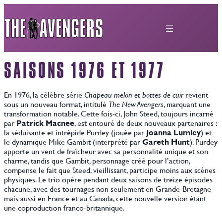
Aller
au
contenu
SAISONS 1976 ET 1977
En 1976, la célèbre série
Chapeau melon et bottes de cuir
revient
sous un nouveau format, intitulé
The New Avengers
, marquant une
transformation notable. Cette fois-ci, John Steed, toujours incarné
par
Patrick Macnee
, est entouré de deux nouveaux partenaires :
la séduisante et intrépide Purdey (jouée par
Joanna Lumley
) et
le dynamique Mike Gambit (interprété par
Gareth Hunt
). Purdey
apporte un vent de fraîcheur avec sa personnalité unique et son
charme, tandis que Gambit, personnage créé pour l’action,
compense le fait que Steed, vieillissant, participe moins aux scènes
physiques. Le trio opère pendant deux saisons de treize épisodes
chacune, avec des tournages non seulement en Grande-Bretagne
mais aussi en France et au Canada, cette nouvelle version étant
une coproduction franco-britannique.