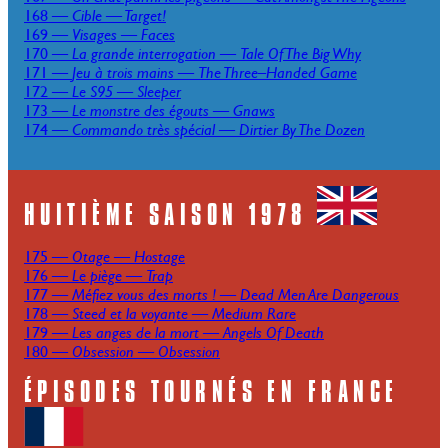
168 —
Cible
—
Target!
169 —
Visages
—
Faces
170 —
La grande interrogation
—
Tale Of The Big Why
171 —
Jeu à trois mains
—
The Three–Handed Game
172 —
Le S95
—
Sleeper
173 —
Le monstre des égouts
—
Gnaws
174 —
Commando très spécial
—
Dirtier By The Dozen
HUITIÈME SAISON 1978
175 —
Otage
—
Hostage
176 —
Le piège
—
Trap
177 —
Méfiez vous des morts !
—
Dead Men Are Dangerous
178 —
Steed et la voyante
—
Medium Rare
179 —
Les anges de la mort
—
Angels Of Death
180 —
Obsession
—
Obsession
ÉPISODES TOURNÉS EN FRANCE