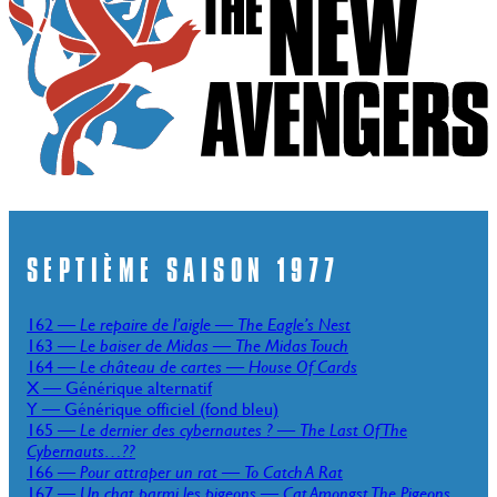
SEPTIÈME SAISON 1977
162 —
Le repaire de l’aigle
—
The Eagle’s Nest
163 —
Le baiser de Midas
—
The Midas Touch
164 —
Le château de cartes
—
House Of Cards
X — Générique alternatif
Y — Générique officiel (fond bleu)
165 —
Le dernier des cybernautes ?
—
The Last Of The
Cybernauts…??
166 —
Pour attraper un rat
—
To Catch A Rat
167 —
Un chat parmi les pigeons
—
Cat Amongst The Pigeons