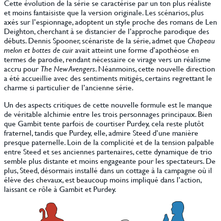
Cette évolution de la série se caractérise par un ton plus réaliste
et moins fantaisiste que la version originale. Les scénarios, plus
axés sur l’espionnage, adoptent un style proche des romans de Len
Deighton, cherchant à se distancier de l’approche parodique des
débuts. Dennis Spooner, scénariste de la série, admet que
Chapeau
melon et bottes de cuir
avait atteint une forme d’apothéose en
termes de parodie, rendant nécessaire ce virage vers un réalisme
accru pour
The New Avengers
. Néanmoins, cette nouvelle direction
a été accueillie avec des sentiments mitigés, certains regrettant le
charme si particulier de l’ancienne série.
Un des aspects critiques de cette nouvelle formule est le manque
de véritable alchimie entre les trois personnages principaux. Bien
que Gambit tente parfois de courtiser Purdey, cela reste plutôt
fraternel, tandis que Purdey, elle, admire Steed d’une manière
presque paternelle. Loin de la complicité et de la tension palpable
entre Steed et ses anciennes partenaires, cette dynamique de trio
semble plus distante et moins engageante pour les spectateurs. De
plus, Steed, désormais installé dans un cottage à la campagne où il
élève des chevaux, est beaucoup moins impliqué dans l’action,
laissant ce rôle à Gambit et Purdey.