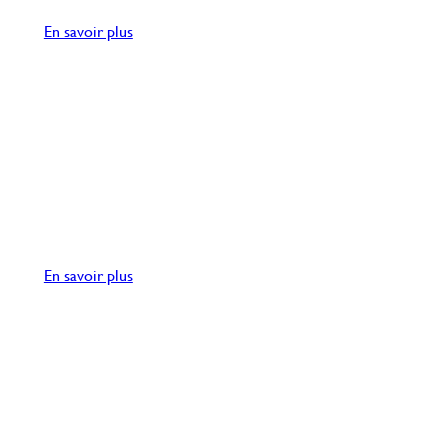
En savoir plus
TV TIMES
Supplément du
TV Times
édité en 1976 à l’occasion
de la diffusion des
New Avengers
En savoir plus
PINEWOOD STUDIOS
Les studios mythiques de James Bond