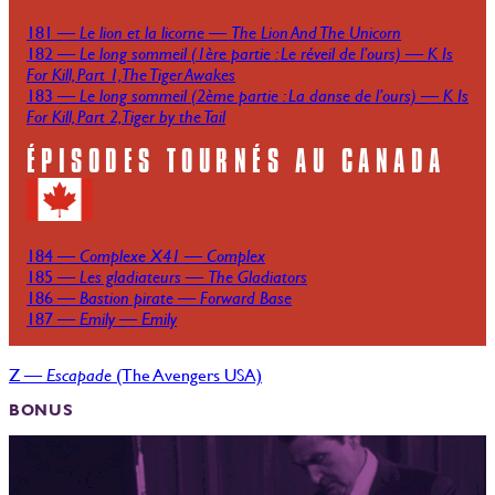
181 —
Le lion et la licorne
—
The Lion And The Unicorn
182 —
Le long sommeil (1ère partie : Le réveil de l’ours)
—
K Is
For Kill, Part 1, The Tiger Awakes
183 —
Le long sommeil (2ème partie : La danse de l’ours)
—
K Is
For Kill, Part 2, Tiger by the Tail
ÉPISODES TOURNÉS AU CANADA
184 —
Complexe X41
—
Complex
185 —
Les gladiateurs
—
The Gladiators
186 —
Bastion pirate
—
Forward Base
187 —
Emily
—
Emily
Z —
Escapade
(The Avengers USA)
BONUS