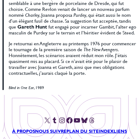
semblable à une bergère de porcelaine de Dresde, qui fut
choisie. Comme Revlon venait de lancer un nouveau parfum
nommé
Charley
, Joanna proposa
Purdey
, qui était aussi le nom
d’un élégant fusil de chasse. Sa suggestion fut acceptée, tandis
que
Gareth Hunt
fut engagé pour incarner Gambit, l’alter ego
masculin de Purdey sur le terrain et l’héritier évident de Steed.
Je retournai en Angleterre au printemps 1976 pour commencer
le tournage de la première saison de
The New Avengers
.
Honnêtement, les scénarios avaient réduit mon rôle. J’étais
quasiment mis au placard. Si ce n’avait été pour le plaisir de
travailler avec Joanna et Gareth, ainsi que mes obligations
contractuelles, j’aurais claqué la porte.
Blind in One Ear
, 1989
X
Tumblr
Instagram
Facebook
YouTube
Bluesky
Threads
À PROPOS
NOUS SUIVRE
PLAN DU SITE
INDEX
LIENS