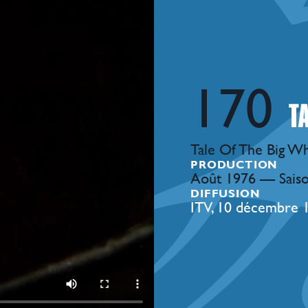
170
Tale Of The Big W
PRODUCTION
Août 1976 — Sais
DIFFUSION
ITV, 10 décembre 