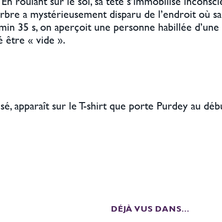
En roulant sur le sol, sa tête s’immobilise incons
arbre a mystérieusement disparu de l’endroit où sa 
 min 35 s, on aperçoit une personne habillée d’un
 être « vide ».
lisé, apparaît sur le T-shirt que porte Purdey au déb
DÉJÀ VUS DANS…