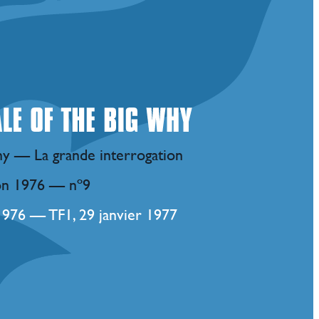
hy — La grande interrogation
on 1976 — nº9
1976 — TF1, 29 janvier 1977