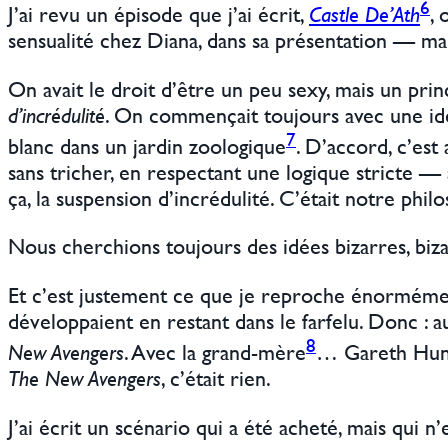
6
J’ai revu un épisode que j’ai écrit,
Castle De’Ath
, 
sensualité chez Diana, dans sa présentation — mais
On avait le droit d’être un peu sexy, mais un prin
d’incrédulité
. On commençait toujours avec une idé
7
blanc dans un jardin zoologique
. D’accord, c’es
sans tricher, en respectant une logique stricte — 
ça, la suspension d’incrédulité. C’était notre phi
Nous cherchions toujours des idées bizarres, bizar
Et c’est justement ce que je reproche énormément 
développaient en restant dans le farfelu. Donc :
8
New Avengers
. Avec la grand-mère
… Gareth Hunt
The New Avengers
, c’était rien.
J’ai écrit un scénario qui a été acheté, mais qui n