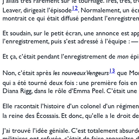
J’allais très rarement sur le tournage. Très, très,
12
Leaver, dirigeait l’épisode
. Normalement, un écr
montrait ce qui était diffusé pendant l’enregistre
Et soudain, sur le petit écran, une annonce est ap
l’enregistrement, puis s’est adressé à l’équipe : 
Et ça, c’était pendant l’enregistrement de
mon
épi
13
Non, c’était après
les nouveaux Vengeurs
que Mons
qui a été tourné deux fois : une première fois e
Diana Rigg, dans le rôle d’Emma Peel. C’était une
Elle racontait l’histoire d’un colonel d’un régi
la reine des Écossais. Et donc, qu’elle a le droit d
J’ai trouvé l’idée géniale. C’est totalement abs
militaires ont refusée, c’était de faire apparaîtr