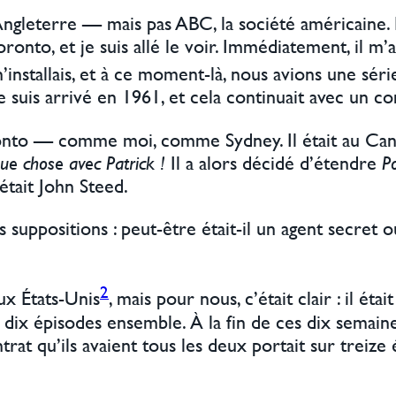
 Angleterre — mais pas ABC, la société américaine.
o, et je suis allé le voir. Immédiatement, il m’a di
’installais, et à ce moment-là, nous avions une séri
suis arrivé en 1961, et cela continuait avec un 
ronto — comme moi, comme Sydney. Il était au Canad
que chose avec Patrick !
Il a alors décidé d’étendre
P
tait John Steed.
t des suppositions : peut-être était-il un agent sec
2
ux États-Unis
, mais pour nous, c’était clair : il étai
 dix épisodes ensemble. À la fin de ces dix semai
trat qu’ils avaient tous les deux portait sur treize