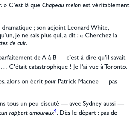
r. » C’est là que
Chapeau melon
est véritablement
dramatique ; son adjoint Leonard White,
un, je ne sais plus qui, a dit : « Cherchez la
tes de cuir
.
parfaitement de A à B — c’est-à-dire qu’il savait
3
… C’était catastrophique ! Je l’ai vue à Toronto.
es, alors on écrit
pour
Patrick Macnee — pas
vons tous un peu discuté — avec Sydney aussi —
4
cun rapport amoureux
. Dès le départ : pas de