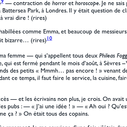
9
e
— contraction de
horror
et
horoscope
. Je ne sais
 à Battersea Park, à Londres. Il y était question de
 vrai dire ! (rires)
s habillées comme Emma, et beaucoup de messieurs 
10
t bizarre… (rires)
 à ma femme — qui s’appellent tous deux
Phileas Fog
re, qui est fermé pendant le mois d’août, à Sèvres –
tends des petits « Mmmh… pas encore ! » venant de
dant ce temps, il faut faire le service, la cuisine,
 succès — et les écrivains non plus, je crois. On a
es pubs : — « J’ai une idée ! » — « Ah oui ? Qu’est
 ça ? » On était tous des copains.