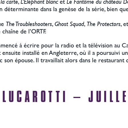
la carte
,
L’Éléphant blanc
et
Le Fantôme du château D
on déterminante dans la genèse de la série, bien qu
que
The Troubleshooters
,
Ghost Squad
,
The Protectors
, e
e chaîne de l’ORTF.
ommencé à écrire pour la radio et la télévision a
t ensuite installé en Angleterre, où il a poursuivi u
c son épouse. Il travaillait alors dans le restaurant
 LUCAROTTI – JUILL