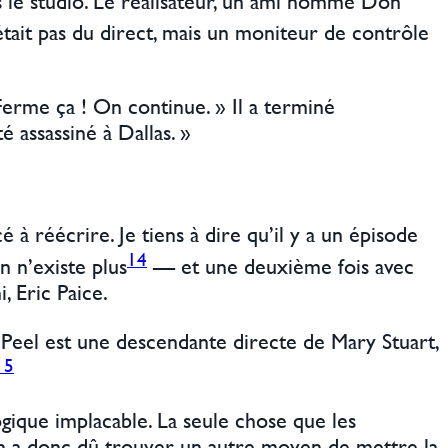
ans le studio. Le réalisateur, un ami nommé Don
tait pas du direct, mais un moniteur de contrôle
 Ferme ça ! On continue. » Il a terminé
 assassiné à Dallas. »
réécrire. Je tiens à dire qu’il y a un épisode
14
n n’existe plus
— et une deuxième fois avec
, Eric Paice.
 Peel est une descendante directe de Mary Stuart,
15
gique implacable. La seule chose que les
. On a donc dû trouver un autre moyen de mettre la