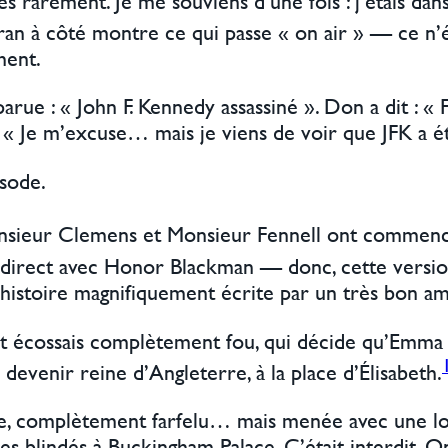
 très rarement. Je me souviens d’une fois : j’étais d
an à côté montre ce qui passe « on air » — ce n’é
ment.
parue : « John F. Kennedy assassiné ». Don a dit : «
— « Je m’excuse… mais je viens de voir que JFK a été
sode.
ieur Clemens et Monsieur Fennell ont commencé à 
n direct avec Honor Blackman — donc, cette versio
 histoire magnifiquement écrite par un très bon ami
ment écossais complètement fou, qui décide qu’Emma
e devenir reine d’Angleterre, à la place d’Élisabeth.
urde, complètement farfelu… mais menée avec une lo
e des blindés à Buckingham Palace. C’était interdit