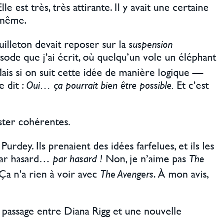
lle est très, très attirante. Il y avait une certaine
e-même.
uilleton devait reposer sur la
suspension
ode que j’ai écrit, où quelqu’un vole un éléphant
ais si on suit cette idée de manière logique —
e dit :
Oui… ça pourrait bien être possible.
Et c’est
ester cohérentes.
ey. Ils prenaient des idées farfelues, et ils les
 par hasard…
par hasard !
Non, je n’aime pas
The
a n’a rien à voir avec
The Avengers
. À mon avis,
 le passage entre Diana Rigg et une nouvelle