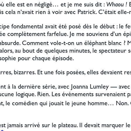
où elle est en négligé… et je me suis dit :
Whaou !
E
 cela n’avait rien à voir avec Patrick. C’était ell
cipe fondamental avait été posé dès le début : le fe
e complètement farfelue. Je me souviens d’un épis
t absurde. Comment vole-t-on un éléphant blanc ? M
alors, au bout de quelques minutes, le spectateur s
losophie pour chaque épisode.
res, bizarres. Et une fois posées, elles devaient r
à la dernière série, avec Joanna Lumley — avec Purd
 aucune logique. Rien. Les événements survenaient
, le comédien qui jouait le jeune homme… Non. Ç
’est jamais arrivé sur le plateau. Il devait marquer