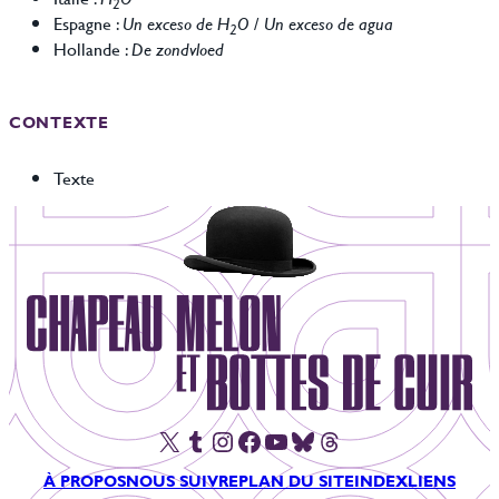
2
Espagne :
Un exceso de H
O
/
Un exceso de agua
2
Hollande :
De zondvloed
CONTEXTE
Texte
X
Tumblr
Instagram
Facebook
YouTube
Bluesky
Threads
À PROPOS
NOUS SUIVRE
PLAN DU SITE
INDEX
LIENS