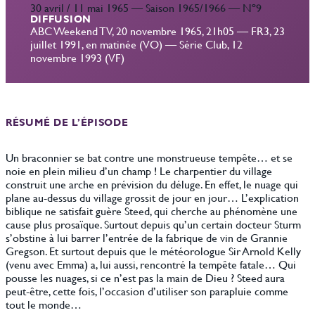
30 avril / 11 mai 1965 — Saison 1965/1966 — Nº9
DIFFUSION
ABC Weekend TV, 20 novembre 1965, 21h05 — FR3, 23
juillet 1991, en matinée (VO) — Série Club, 12
novembre 1993 (VF)
RÉSUMÉ DE L’ÉPISODE
Un braconnier se bat contre une monstrueuse tempête… et se
noie en plein milieu d’un champ ! Le charpentier du village
construit une arche en prévision du déluge. En effet, le nuage qui
plane au-dessus du village grossit de jour en jour… L’explication
biblique ne satisfait guère Steed, qui cherche au phénomène une
cause plus prosaïque. Surtout depuis qu’un certain docteur Sturm
s’obstine à lui barrer l’entrée de la fabrique de vin de Grannie
Gregson. Et surtout depuis que le météorologue Sir Arnold Kelly
(venu avec Emma) a, lui aussi, rencontré la tempête fatale… Qui
pousse les nuages, si ce n’est pas la main de Dieu ? Steed aura
peut-être, cette fois, l’occasion d’utiliser son parapluie comme
tout le monde…