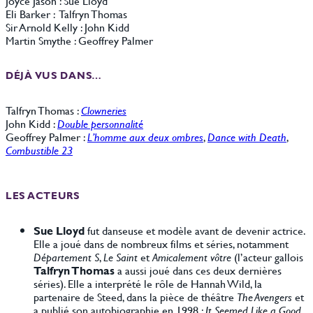
Joyce Jason : Sue Lloyd
Eli Barker : Talfryn Thomas
Sir Arnold Kelly : John Kidd
Martin Smythe : Geoffrey Palmer
DÉJÀ VUS DANS…
Talfryn Thomas :
Clowneries
John Kidd :
Double personnalité
Geoffrey Palmer :
L’homme aux deux ombres
,
Dance with Death
,
Combustible 23
LES ACTEURS
Sue Lloyd
fut danseuse et modèle avant de devenir actrice.
Elle a joué dans de nombreux films et séries, notamment
Département S
,
Le Saint
et
Amicalement vôtre
(l’acteur gallois
Talfryn Thomas
a aussi joué dans ces deux dernières
séries). Elle a interprété le rôle de Hannah Wild, la
partenaire de Steed, dans la pièce de théâtre
The Avengers
et
a publié son autobiographie en 1998 :
It Seemed Like a Good