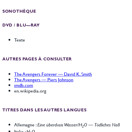
SONOTHÈQUE
DVD / BLU—RAY
Texte
AUTRES PAGES À CONSULTER
The Avengers Forever — David K. Smith
The Avengers — Piers Johnson
imdb.com
en.wikipedia.org
TITRES DANS LES AUTRES LANGUES
Allemagne :
Eine überdosis Wasser/H
O
—
Tödliches Naß
2
Italie :
H
O