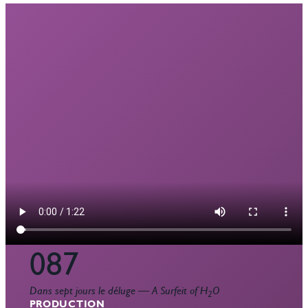
087
Dans sept jours le déluge
—
A Surfeit of H
O
2
PRODUCTION