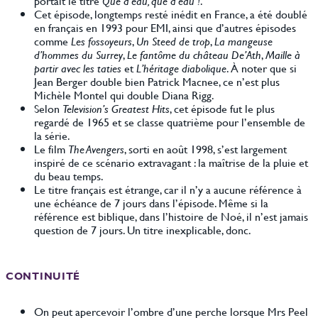
portait le titre
Que d’eau, que d’eau !
.
Cet épisode, longtemps resté inédit en France, a été doublé
en français en 1993 pour EMI, ainsi que d’autres épisodes
comme
Les fossoyeurs
,
Un Steed de trop
,
La mangeuse
d’hommes du Surrey
,
Le fantôme du château De’Ath
,
Maille à
partir avec les taties
et
L’héritage diabolique
. À noter que si
Jean Berger double bien Patrick Macnee, ce n’est plus
Michèle Montel qui double Diana Rigg.
Selon
Television’s Greatest Hits
, cet épisode fut le plus
regardé de 1965 et se classe quatrième pour l’ensemble de
la série.
Le film
The Avengers
, sorti en août 1998, s’est largement
inspiré de ce scénario extravagant : la maîtrise de la pluie et
du beau temps.
Le titre français est étrange, car il n’y a aucune référence à
une échéance de 7 jours dans l’épisode. Même si la
référence est biblique, dans l’histoire de Noé, il n’est jamais
question de 7 jours. Un titre inexplicable, donc.
CONTINUITÉ
On peut apercevoir l’ombre d’une perche lorsque Mrs Peel