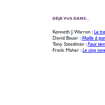
DÉJÀ VUS DANS…
Kenneth J. Warren :
Le tr
David Bauer :
Maille à par
Tony Steedman :
Faux tém
Frank Maher :
Le cinq no