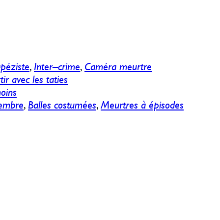
apéziste
,
Inter–crime
,
Caméra meurtre
tir avec les taties
oins
vembre
,
Balles costumées
,
Meurtres à épisodes