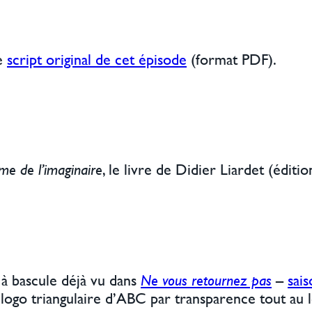
le
script original de cet épisode
(format PDF).
me de l’imaginaire
, le livre de Didier Liardet (éditio
l à bascule déjà vu dans
Ne vous retournez pas
–
sai
ogo triangulaire d’ABC par transparence tout au l