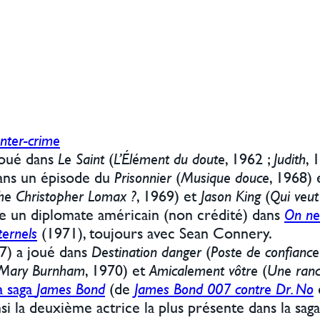
Inter-crime
joué dans
Le Saint
(
L’Élément du doute
, 1962 ;
Judith
, 
ns un épisode du
Prisonnier
(
Musique douce
, 1968)
he Christopher Lomax ?
, 1969) et
Jason King
(
Qui veut
ue un diplomate américain (non crédité) dans
On ne 
ternels
(1971), toujours avec Sean Connery.
7) a joué dans
Destination danger
(
Poste de confiance
 Mary Burnham
, 1970) et
Amicalement vôtre
(
Une ranc
a saga
James Bond
(de
James Bond 007 contre Dr. No
si la deuxième actrice la plus présente dans la sa