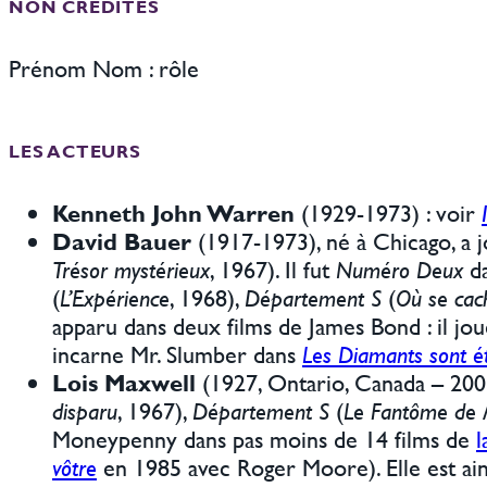
NON CRÉDITÉS
Prénom Nom : rôle
LES ACTEURS
Kenneth John Warren
(1929-1973) : voir
David Bauer
(1917-1973), né à Chicago, a 
Trésor mystérieux
, 1967). Il fut
Numéro Deux
da
(
L’Expérience
, 1968),
Département S
(
Où se cac
apparu dans deux films de James Bond : il jo
incarne Mr. Slumber dans
Les Diamants sont é
Lois Maxwell
(1927, Ontario, Canada – 200
disparu
, 1967),
Département S
(
Le Fantôme de
Moneypenny dans pas moins de 14 films de
l
vôtre
en 1985 avec Roger Moore). Elle est ain