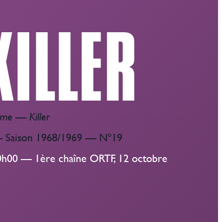
mme
—
Killer
 Saison 1968/1969 — Nº19
20h00 — 1ère chaîne ORTF, 12 octobre