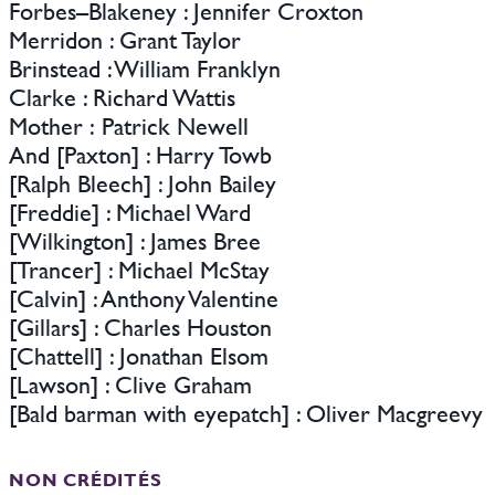
Forbes–Blakeney : Jennifer Croxton
Merridon : Grant Taylor
Brinstead : William Franklyn
Clarke : Richard Wattis
Mother : Patrick Newell
And [Paxton] : Harry Towb
[Ralph Bleech] : John Bailey
[Freddie] : Michael Ward
[Wilkington] : James Bree
[Trancer] : Michael McStay
[Calvin] : Anthony Valentine
[Gillars] : Charles Houston
[Chattell] : Jonathan Elsom
[Lawson] : Clive Graham
[Bald barman with eyepatch] : Oliver Macgreevy
NON CRÉDITÉS