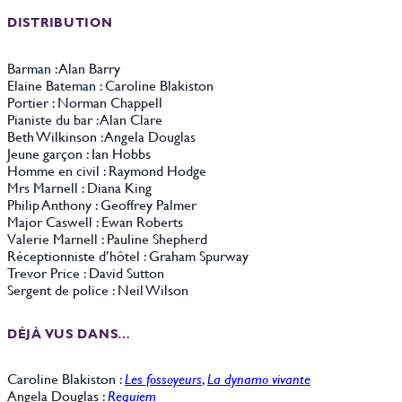
DISTRIBUTION
Barman : Alan Barry
Elaine Bateman : Caroline Blakiston
Portier : Norman Chappell
Pianiste du bar : Alan Clare
Beth Wilkinson : Angela Douglas
Jeune garçon : Ian Hobbs
Homme en civil : Raymond Hodge
Mrs Marnell : Diana King
Philip Anthony : Geoffrey Palmer
Major Caswell : Ewan Roberts
Valerie Marnell : Pauline Shepherd
Réceptionniste d’hôtel : Graham Spurway
Trevor Price : David Sutton
Sergent de police : Neil Wilson
DÉJÀ VUS DANS…
Caroline Blakiston :
Les fossoyeurs
,
La dynamo vivante
Angela Douglas :
Requiem