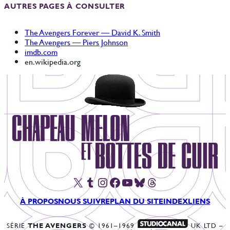
AUTRES PAGES À CONSULTER
The Avengers Forever — David K. Smith
The Avengers — Piers Johnson
imdb.com
en.wikipedia.org
X
Tumblr
Instagram
Facebook
YouTube
Bluesky
Threads
À PROPOS
NOUS SUIVRE
PLAN DU SITE
INDEX
LIENS
SÉRIE
THE AVENGERS
© 1961–1969
UK LTD –