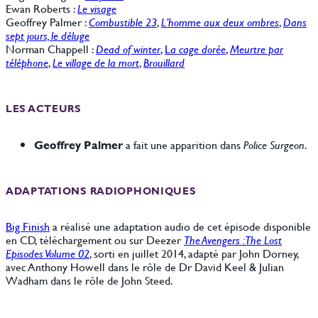
Ewan Roberts :
Le visage
Geoffrey Palmer :
Combustible 23
,
L’homme aux deux ombres
,
Dans
sept jours, le déluge
Norman Chappell :
Dead of winter
,
L
a cage dorée
,
Meurtre par
téléphone
,
Le village de la mort
,
Brouillard
LES ACTEURS
Geoffrey Palmer
a fait une apparition dans
Police Surgeon
.
ADAPTATIONS RADIOPHONIQUES
Big Finish
a réalisé une adaptation audio de cet épisode disponible
en CD, téléchargement ou sur Deezer
The Avengers : The Lost
Episodes Volume 02
, sorti en juillet 2014, adapté par John Dorney,
avec Anthony Howell dans le rôle de Dr David Keel & Julian
Wadham dans le rôle de John Steed.