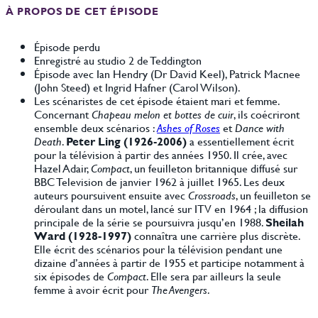
À PROPOS DE CET ÉPISODE
Épisode perdu
Enregistré au studio 2 de Teddington
Épisode avec Ian Hendry (Dr David Keel), Patrick Macnee
(John Steed) et Ingrid Hafner (Carol Wilson).
Les scénaristes de cet épisode étaient mari et femme.
Concernant
Chapeau melon et bottes de cuir
, ils coécriront
ensemble deux scénarios :
Ashes of Roses
et
Dance with
Death
.
Peter Ling (1926-2006)
a essentiellement écrit
pour la télévision à partir des années 1950. Il crée, avec
Hazel Adair,
Compact
, un feuilleton britannique diffusé sur
BBC Television de janvier 1962 à juillet 1965. Les deux
auteurs poursuivent ensuite avec
Crossroads
, un feuilleton se
déroulant dans un motel, lancé sur ITV en 1964 ; la diffusion
principale de la série se poursuivra jusqu’en 1988.
Sheilah
Ward (1928-1997)
connaîtra une carrière plus discrète.
Elle écrit des scénarios pour la télévision pendant une
dizaine d’années à partir de 1955 et participe notamment à
six épisodes de
Compact
. Elle sera par ailleurs la seule
femme à avoir écrit pour
The Avengers
.