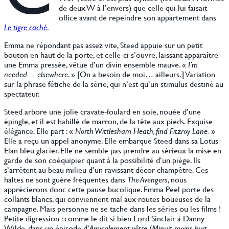
de deux W à l’envers) que celle qui lui faisait
office avant de repeindre son appartement dans
Le tigre caché
.
Emma ne répondant pas assez vite, Steed appuie sur un petit
bouton en haut de la porte, et celle-ci s’ouvre, laissant apparaître
une Emma pressée, vêtue d’un divin ensemble mauve. «
I’m
needed… elsewhere
. » [On a besoin de moi… ailleurs.] Variation
sur la phrase fétiche de la série, qui n’est qu’un stimulus destiné au
spectateur.
Steed arbore une jolie cravate-foulard en soie, nouée d’une
épingle, et il est habillé de marron, de la tête aux pieds. Exquise
élégance. Elle part : «
North Wittlesham Heath, find Fitzroy Lane.
»
Elle a reçu un appel anonyme. Elle embarque Steed dans sa Lotus
Elan bleu glacier. Elle ne semble pas prendre au sérieux la mise en
garde de son coéquipier quant à la possibilité d’un piège. Ils
s’arrêtent au beau milieu d’un ravissant décor champêtre. Ces
haltes ne sont guère fréquentes dans
The Avengers
, nous
apprécierons donc cette pause bucolique. Emma Peel porte des
collants blancs, qui conviennent mal aux routes boueuses de la
campagne. Mais personne ne se tache dans les séries ou les films !
Petite digression : comme le dit si bien Lord Sinclair à Danny
Wilde, dans un épisode d’
Amicalement vôtre
(
Minuit moins huit