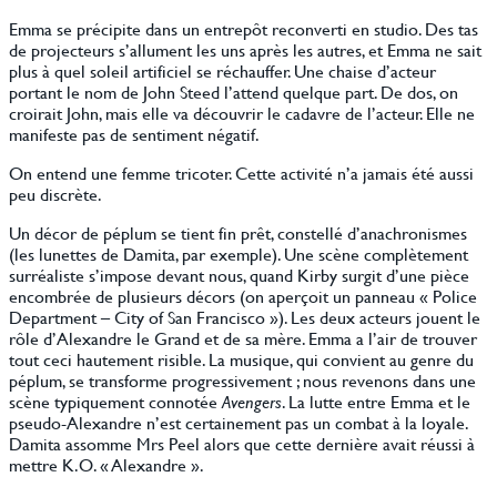
Emma se précipite dans un entrepôt reconverti en studio. Des tas
de projecteurs s’allument les uns après les autres, et Emma ne sait
plus à quel soleil artificiel se réchauffer. Une chaise d’acteur
portant le nom de John Steed l’attend quelque part. De dos, on
croirait John, mais elle va découvrir le cadavre de l’acteur. Elle ne
manifeste pas de sentiment négatif.
On entend une femme tricoter. Cette activité n’a jamais été aussi
peu discrète.
Un décor de péplum se tient fin prêt, constellé d’anachronismes
(les lunettes de Damita, par exemple). Une scène complètement
surréaliste s’impose devant nous, quand Kirby surgit d’une pièce
encombrée de plusieurs décors (on aperçoit un panneau « Police
Department – City of San Francisco »). Les deux acteurs jouent le
rôle d’Alexandre le Grand et de sa mère. Emma a l’air de trouver
tout ceci hautement risible. La musique, qui convient au genre du
péplum, se transforme progressivement ; nous revenons dans une
scène typiquement connotée
Avengers
. La lutte entre Emma et le
pseudo-Alexandre n’est certainement pas un combat à la loyale.
Damita assomme Mrs Peel alors que cette dernière avait réussi à
mettre K.O. « Alexandre ».