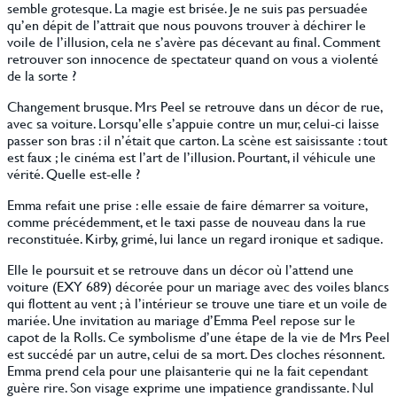
semble grotesque. La magie est brisée. Je ne suis pas persuadée
qu’en dépit de l’attrait que nous pouvons trouver à déchirer le
voile de l’illusion, cela ne s’avère pas décevant au final. Comment
retrouver son innocence de spectateur quand on vous a violenté
de la sorte ?
Changement brusque. Mrs Peel se retrouve dans un décor de rue,
avec sa voiture. Lorsqu’elle s’appuie contre un mur, celui-ci laisse
passer son bras : il n’était que carton. La scène est saisissante : tout
est faux ; le cinéma est l’art de l’illusion. Pourtant, il véhicule une
vérité. Quelle est-elle ?
Emma refait une prise : elle essaie de faire démarrer sa voiture,
comme précédemment, et le taxi passe de nouveau dans la rue
reconstituée. Kirby, grimé, lui lance un regard ironique et sadique.
Elle le poursuit et se retrouve dans un décor où l’attend une
voiture (EXY 689) décorée pour un mariage avec des voiles blancs
qui flottent au vent ; à l’intérieur se trouve une tiare et un voile de
mariée. Une invitation au mariage d’Emma Peel repose sur le
capot de la Rolls. Ce symbolisme d’une étape de la vie de Mrs Peel
est succédé par un autre, celui de sa mort. Des cloches résonnent.
Emma prend cela pour une plaisanterie qui ne la fait cependant
guère rire. Son visage exprime une impatience grandissante. Nul