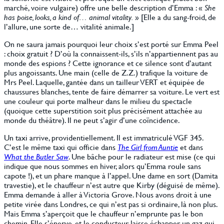
marché, voire vulgaire) offre une belle description d’Emma : «
She
has poise, looks, a kind of… animal vitality.
» [Elle a du sang-froid, de
l’allure, une sorte de… vitalité animale.]
On ne saura jamais pourquoi leur choix s’est porté sur Emma Peel
: choix gratuit ? D’où la connaissent-ils, s’ils n’appartiennent pas au
monde des espions ? Cette ignorance et ce silence sont d’autant
plus angoissants. Une main (celle de Z.Z.) trafique la voiture de
Mrs Peel. Laquelle, gantée dans un tailleur VERT et équipée de
chaussures blanches, tente de faire démarrer sa voiture. Le vert est
une couleur qui porte malheur dans le milieu du spectacle
(quoique cette superstition soit plus précisément attachée au
monde du théâtre). Il ne peut s’agir d’une coïncidence.
Un taxi arrive, providentiellement. Il est immatriculé VGF 345.
C’est le même taxi qui officie dans
The Girl from Auntie
et dans
What the Butler Saw
. Une bâche pour le radiateur est mise (ce qui
indique que nous sommes en hiver, alors qu’Emma roule sans
capote !), et un phare manque à l’appel. Une dame en sort (Damita
travestie), et le chauffeur n’est autre que Kirby (déguisé de même).
Emma demande à aller à Victoria Grove. Nous avons droit à une
petite virée dans Londres, ce qui n’est pas si ordinaire, là non plus.
Mais Emma s’aperçoit que le chauffeur n’emprunte pas le bon
chemin. Elle s’énerve, et le conducteur laisse échapper un gaz qui