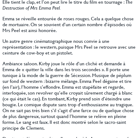
Elle tient le clap, et l’on peut lire le titre du film en tournage :
The
Destruction of Mrs Emma Peel.
Emma se réveille entourée de roses rouges. Cela a quelque chose
de mortuaire. On se souvient d’un certain nombre d’épisodes où
Mrs Peel est ainsi honorée.
Un autre genre cinématographique nous convie à une
représentation : le western, puisque Mrs Peel se retrouve avec une
ceinture de cow-boy et un pistolet.
Ambiance saloon. Kirby joue le rôle d’un cliché et demande à
Emma de « quitter la ville dans les trois secondes ». Il porte une
tunique à la mode de la guerre de Sécession. Musique de péplum
sur fond de western : bizarre mélange. Emma Peel dégaine et tire
(en l’air), l’homme s’effondre. Emma est stupéfaite et regarde,
interloquée, son revolver qu’elle croyait sûrement chargé à blanc
(ce qui était le cas). En tombant, Kirby prend soin d’éteindre une
bougie. Le comique dispute sans trop d’enthousiasme au tragique.
On ne sait pas très bien s’il s’agit d’une farce ou de quelque chose
de plus dangereux, surtout quand l’homme se relève en pleine
forme. Le sang est faux. Il est donc montré selon le sacro-saint
principe de Clemens.