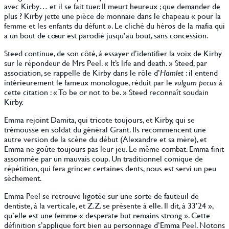
avec Kirby… et il se fait tuer. Il meurt heureux ; que demander de
plus ? Kirby jette une pièce de monnaie dans le chapeau « pour la
femme et les enfants du défunt ». Le cliché du héros de la mafia qui
a un bout de cœur est parodié jusqu’au bout, sans concession.
Steed continue, de son côté, à essayer d’identifier la voix de Kirby
sur le répondeur de Mrs Peel. « It’s life and death. » Steed, par
association, se rappelle de Kirby dans le rôle d’
Hamlet
: il entend
intérieurement le fameux monologue, réduit par le
vulgum pecus
à
cette citation : « To be or not to be. » Steed reconnaît soudain
Kirby.
Emma rejoint Damita, qui tricote toujours, et Kirby, qui se
trémousse en soldat du général Grant. Ils recommencent une
autre version de la scène du début (Alexandre et sa mère), et
Emma ne goûte toujours pas leur jeu. Le même combat. Emma finit
assommée par un mauvais coup. Un traditionnel comique de
répétition, qui fera grincer certaines dents, nous est servi un peu
sèchement.
Emma Peel se retrouve ligotée sur une sorte de fauteuil de
dentiste, à la verticale, et Z.Z. se présente à elle. Il dit, à 33’24 »,
qu’elle est une femme « desperate but remains strong ». Cette
définition s’applique fort bien au personnage d’Emma Peel. Notons