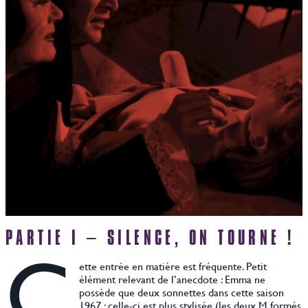
PARTIE I – SILENCE, ON TOURNE !
C
ette entrée en matière est fréquente. Petit
élément relevant de l’anecdote : Emma ne
possède que deux sonnettes dans cette saison
1967 ; celle-ci est plus stylisée (les deux M formés