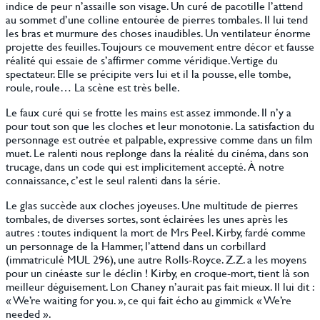
indice de peur n’assaille son visage. Un curé de pacotille l’attend
au sommet d’une colline entourée de pierres tombales. Il lui tend
les bras et murmure des choses inaudibles. Un ventilateur énorme
projette des feuilles. Toujours ce mouvement entre décor et fausse
réalité qui essaie de s’affirmer comme véridique. Vertige du
spectateur. Elle se précipite vers lui et il la pousse, elle tombe,
roule, roule… La scène est très belle.
Le faux curé qui se frotte les mains est assez immonde. Il n’y a
pour tout son que les cloches et leur monotonie. La satisfaction du
personnage est outrée et palpable, expressive comme dans un film
muet. Le ralenti nous replonge dans la réalité du cinéma, dans son
trucage, dans un code qui est implicitement accepté. À notre
connaissance, c’est le seul ralenti dans la série.
Le glas succède aux cloches joyeuses. Une multitude de pierres
tombales, de diverses sortes, sont éclairées les unes après les
autres : toutes indiquent la mort de Mrs Peel. Kirby, fardé comme
un personnage de la Hammer, l’attend dans un corbillard
(immatriculé MUL 296), une autre Rolls-Royce. Z.Z. a les moyens
pour un cinéaste sur le déclin ! Kirby, en croque-mort, tient là son
meilleur déguisement. Lon Chaney n’aurait pas fait mieux. Il lui dit :
« We’re waiting for you. », ce qui fait écho au gimmick « We’re
needed ».