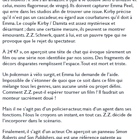
celui, moins flagorneur, de
virago
). Ils doivent capturer Emma Peel,
qui erre dans les studios afin de trouver une issue. Kirby précise
qu’il n’est pas un cascadeur, eu égard aux courbatures qu’il doit à
Emma. Le couple Kirby / Damita est assez mystérieux et
désarmant ; dans une certaine mesure, ils peuvent se montrer
émouvants. Z.Z. Schnerk, quant à lui, est un pauvre type qui ne
provoque que le rejet du spectateur.
À 24’47 », on aperçoit une tête de chat qui évoque sûrement un
film ou une série non identifiée par nos soins. Des fragments de
décors disparates remplissent l’espace. Tout est mort et triste.
Un
policeman
à vélo surgit, et Emma lui demande de l’aide.
Impossible de s’étonner de quoi que ce soit dans ce film qui
mélange tous les genres, sans aucune unité ou projet défini.
Comment Z.Z. peut-il espérer tourner un film ? Il faudrait un
monteur sacrément doué !
Mais il ne s’agit pas d’un policier-acteur, mais d’un agent dans ses
fonctions. Nous le croyons un instant, en tout cas. Z.Z. décide de
l’incorporer dans le scénario.
Finalement, il s’agit d’un acteur. On aperçoit un panneau
Simon
Roberts and Son. Publishers
, qui est une référence patente au