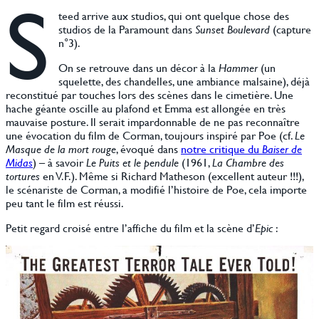
S
teed arrive aux studios, qui ont quelque chose des
studios de la Paramount dans
Sunset Boulevard
(capture
n°3).
On se retrouve dans un décor à la
Hammer
(un
squelette, des chandelles, une ambiance malsaine), déjà
reconstitué par touches lors des scènes dans le cimetière. Une
hache géante oscille au plafond et Emma est allongée en très
mauvaise posture. Il serait impardonnable de ne pas reconnaître
une évocation du film de Corman, toujours inspiré par Poe (cf.
Le
Masque de la mort rouge
, évoqué dans
notre critique du
Baiser de
Midas
) – à savoir
Le Puits et le pendule
(1961,
La Chambre des
tortures
en V.F.). Même si Richard Matheson (excellent auteur !!!),
le scénariste de Corman, a modifié l’histoire de Poe, cela importe
peu tant le film est réussi.
Petit regard croisé entre l’affiche du film et la scène d’
Epic
: