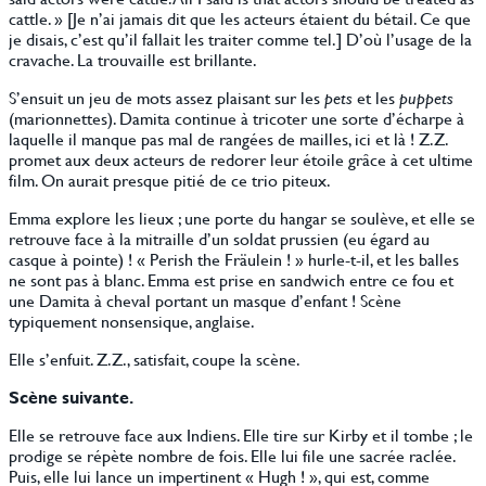
cattle. » [Je n’ai jamais dit que les acteurs étaient du bétail. Ce que
je disais, c’est qu’il fallait les traiter comme tel.] D’où l’usage de la
cravache. La trouvaille est brillante.
S’ensuit un jeu de mots assez plaisant sur les
pets
et les
puppets
(marionnettes). Damita continue à tricoter une sorte d’écharpe à
laquelle il manque pas mal de rangées de mailles, ici et là ! Z.Z.
promet aux deux acteurs de redorer leur étoile grâce à cet ultime
film. On aurait presque pitié de ce trio piteux.
Emma explore les lieux ; une porte du hangar se soulève, et elle se
retrouve face à la mitraille d’un soldat prussien (eu égard au
casque à pointe) ! « Perish the Fräulein ! » hurle-t-il, et les balles
ne sont pas à blanc. Emma est prise en sandwich entre ce fou et
une Damita à cheval portant un masque d’enfant ! Scène
typiquement nonsensique, anglaise.
Elle s’enfuit. Z.Z., satisfait, coupe la scène.
Scène suivante.
Elle se retrouve face aux Indiens. Elle tire sur Kirby et il tombe ; le
prodige se répète nombre de fois. Elle lui file une sacrée raclée.
Puis, elle lui lance un impertinent « Hugh ! », qui est, comme