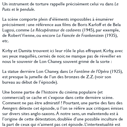
Un instrument de torture rappelle précisément celui vu dans
Le
Puits et le pendule
.
La scène comporte plein d’éléments impossibles à énumérer
précisément : une référence aux films de Boris Karloff et de Bela
Lugosi, comme
Le Récupérateur de cadavres
(1945), par exemple,
de Robert Vienne, ou encore
La Fiancée de Frankenstein
(1935),
etc.
Kirby et Damita trouvent ici leur rôle le plus effrayant. Kirby, avec
ses yeux maquillés, cernés de noir, ne manque pas de réveiller en
nous le souvenir de Lon Chaney, souvent grimé de la sorte :
La statue derrière Lon Chaney, dans
Le Fantôme de l’Opéra
(1925),
est presque la jumelle de l’un des bronzes de Z.Z. (voir son
bureau au début de l’épisode).
Une bonne partie de l’histoire du cinéma populaire (et
commercial) se cache et s’expose dans cette dernière scène.
Comment ne pas être admiratif ? Pourtant, une partie des fans des
Avengers
déteste cet épisode, si l’on se réfère aux critiques émises
sur divers sites anglo-saxons. À notre sens, un malentendu est à
l’origine de cette détestation, doublée d’une possible inculture de
la part de ceux qui n’aiment pas cet épisode. L’intertextualité est