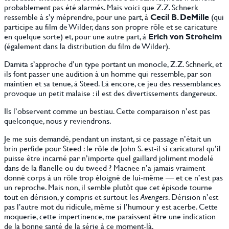
probablement pas été alarmés. Mais voici que Z.Z. Schnerk
ressemble à s’y méprendre, pour une part, à
Cecil B. DeMille
(qui
participe au film de Wilder, dans son propre rôle et se caricature
en quelque sorte) et, pour une autre part, à
Erich von Stroheim
(également dans la distribution du film de Wilder).
Damita s’approche d’un type portant un monocle, Z.Z. Schnerk, et
ils font passer une audition à un homme qui ressemble, par son
maintien et sa tenue, à Steed. Là encore, ce jeu des ressemblances
provoque un petit malaise : il est des divertissements dangereux.
Ils l’observent comme un bestiau. Cette comparaison n’est pas
quelconque, nous y reviendrons.
Je me suis demandé, pendant un instant, si ce passage n’était un
brin perfide pour Steed : le rôle de John S. est-il si caricatural qu’il
puisse être incarné par n’importe quel gaillard joliment modelé
dans de la flanelle ou du tweed ? Macnee n’a jamais vraiment
donné corps à un rôle trop éloigné de lui-même — et ce n’est pas
un reproche. Mais non, il semble plutôt que cet épisode tourne
tout en dérision, y compris et surtout les
Avengers
. Dérision n’est
pas l’autre mot du ridicule, même si l’humour y est acerbe. Cette
moquerie, cette impertinence, me paraissent être une indication
de la bonne santé de la série à ce moment-là.