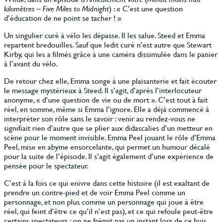
kilomètres
–
Five Miles to Midnight
) : « C’est une question
d’éducation de ne point se tacher ! »
Un singulier curé à vélo les dépasse. Il les salue. Steed et Emma
repartent bredouilles. Sauf que ledit curé n’est autre que Stewart
Kirby, qui les a filmés grâce à une caméra dissimulée dans le panier
à l’avant du vélo.
De retour chez elle, Emma songe à une plaisanterie et fait écouter
le message mystérieux à Steed. Il s’agit, d’après l’interlocuteur
anonyme, « d’une question de vie ou de mort ». C’est tout à fait
réel, en somme, même si Emma l’ignore. Elle a déjà commencé à
interpréter son rôle sans le savoir : venir au rendez-vous ne
signifiait rien d’autre que se plier aux didascalies d’un metteur en
scène pour le moment invisible. Emma Peel jouant le rôle d’Emma
Peel, mise en abyme ensorcelante, qui permet un humour décalé
pour la suite de l’épisode. Il s’agit également d’une expérience de
pensée pour le spectateur.
C’est à la fois ce qui enivre dans cette histoire (il est exaltant de
prendre un contre-pied et de voir Emma Peel comme un
personnage, et non plus comme un personnage qui joue à être
réel, qui feint d’être ce qu’il n’est pas), et ce qui refoule peut-être
certains spectateurs : on ne frémit pas un instant lors de ce huis