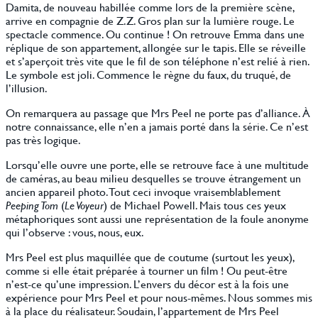
Damita, de nouveau habillée comme lors de la première scène,
arrive en compagnie de Z.Z. Gros plan sur la lumière rouge. Le
spectacle commence. Ou continue ! On retrouve Emma dans une
réplique de son appartement, allongée sur le tapis. Elle se réveille
et s’aperçoit très vite que le fil de son téléphone n’est relié à rien.
Le symbole est joli. Commence le règne du faux, du truqué, de
l’illusion.
On remarquera au passage que Mrs Peel ne porte pas d’alliance. À
notre connaissance, elle n’en a jamais porté dans la série. Ce n’est
pas très logique.
Lorsqu’elle ouvre une porte, elle se retrouve face à une multitude
de caméras, au beau milieu desquelles se trouve étrangement un
ancien appareil photo. Tout ceci invoque vraisemblablement
Peeping Tom
(
Le Voyeur
) de Michael Powell. Mais tous ces yeux
métaphoriques sont aussi une représentation de la foule anonyme
qui l’observe : vous, nous, eux.
Mrs Peel est plus maquillée que de coutume (surtout les yeux),
comme si elle était préparée à tourner un film ! Ou peut-être
n’est-ce qu’une impression. L’envers du décor est à la fois une
expérience pour Mrs Peel et pour nous-mêmes. Nous sommes mis
à la place du réalisateur. Soudain, l’appartement de Mrs Peel