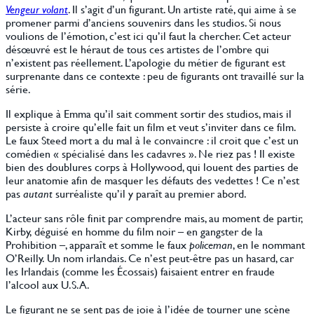
Vengeur volant
. Il s’agit d’un figurant. Un artiste raté, qui aime à se
promener parmi d’anciens souvenirs dans les studios. Si nous
voulions de l’émotion, c’est ici qu’il faut la chercher. Cet acteur
désœuvré est le héraut de tous ces artistes de l’ombre qui
n’existent pas réellement. L’apologie du métier de figurant est
surprenante dans ce contexte : peu de figurants ont travaillé sur la
série.
Il explique à Emma qu’il sait comment sortir des studios, mais il
persiste à croire qu’elle fait un film et veut s’inviter dans ce film.
Le faux Steed mort a du mal à le convaincre : il croit que c’est un
comédien « spécialisé dans les cadavres ». Ne riez pas ! Il existe
bien des doublures corps à Hollywood, qui louent des parties de
leur anatomie afin de masquer les défauts des vedettes ! Ce n’est
pas
autant
surréaliste qu’il y paraît au premier abord.
L’acteur sans rôle finit par comprendre mais, au moment de partir,
Kirby, déguisé en homme du film noir – en gangster de la
Prohibition –, apparaît et somme le faux
policeman
, en le nommant
O’Reilly. Un nom irlandais. Ce n’est peut-être pas un hasard, car
les Irlandais (comme les Écossais) faisaient entrer en fraude
l’alcool aux U.S.A.
Le figurant ne se sent pas de joie à l’idée de tourner une scène