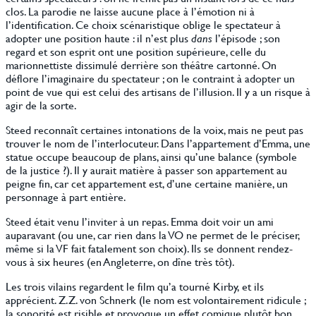
clos. La parodie ne laisse aucune place à l’émotion ni à
l’identification. Ce choix scénaristique oblige le spectateur à
adopter une position haute : il n’est plus
dans
l’épisode ; son
regard et son esprit ont une position supérieure, celle du
marionnettiste dissimulé derrière son théâtre cartonné. On
déflore l’imaginaire du spectateur ; on le contraint à adopter un
point de vue qui est celui des artisans de l’illusion. Il y a un risque à
agir de la sorte.
Steed reconnaît certaines intonations de la voix, mais ne peut pas
trouver le nom de l’interlocuteur. Dans l’appartement d’Emma, une
statue occupe beaucoup de plans, ainsi qu’une balance (symbole
de la justice ?). Il y aurait matière à passer son appartement au
peigne fin, car cet appartement est, d’une certaine manière, un
personnage à part entière.
Steed était venu l’inviter à un repas. Emma doit voir un ami
auparavant (ou une, car rien dans la VO ne permet de le préciser,
même si la VF fait fatalement son choix). Ils se donnent rendez-
vous à six heures (en Angleterre, on dîne très tôt).
Les trois vilains regardent le film qu’a tourné Kirby, et ils
apprécient. Z.Z. von Schnerk (le nom est volontairement ridicule ;
la sonorité est risible et provoque un effet comique plutôt bon