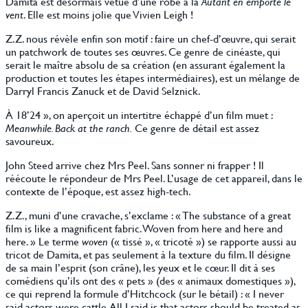
Damita est désormais vêtue d’une robe à la
Autant en emporte le
vent
. Elle est moins jolie que Vivien Leigh !
Z.Z. nous révèle enfin son motif : faire un chef-d’œuvre, qui serait
un patchwork de toutes ses œuvres. Ce genre de cinéaste, qui
serait le maître absolu de sa création (en assurant également la
production et toutes les étapes intermédiaires), est un mélange de
Darryl Francis Zanuck et de David Selznick.
À 18’24 », on aperçoit un intertitre échappé d’un film muet :
Meanwhile. Back at the ranch.
Ce genre de détail est assez
savoureux.
John Steed arrive chez Mrs Peel. Sans sonner ni frapper ! Il
réécoute le répondeur de Mrs Peel. L’usage de cet appareil, dans le
contexte de l’époque, est assez high-tech.
Z.Z., muni d’une cravache, s’exclame : « The substance of a great
film is like a magnificent fabric. Woven from here and here and
here. » Le terme
woven
(« tissé », « tricoté ») se rapporte aussi au
tricot de Damita, et pas seulement à la texture du film. Il désigne
de sa main l’esprit (son crâne), les yeux et le cœur. Il dit à ses
comédiens qu’ils ont des « pets » (des « animaux domestiques »),
ce qui reprend la formule d’Hitchcock (sur le bétail) : « I never
said actors were cattle. All I said is that actors should be treated as