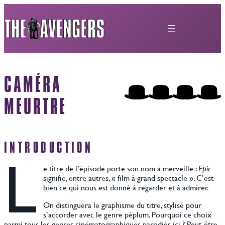
Aller
au
contenu
CAMÉRA
MEURTRE
INTRODUCTION
L
e titre de l’épisode porte son nom à merveille :
Epic
signifie, entre autres, « film à grand spectacle ». C’est
bien ce qui nous est donné à regarder et à admirer.
On distinguera le graphisme du titre, stylisé pour
s’accorder avec le genre péplum. Pourquoi ce choix
parmi tous les genres cinématographiques parodiés ici ? Peut-être