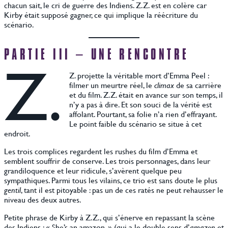
chacun sait, le cri de guerre des Indiens. Z.Z. est en colère car
Kirby était supposé gagner, ce qui implique la réécriture du
scénario.
PARTIE III – UNE RENCONTRE
Z.
Z. projette la véritable mort d’Emma Peel :
filmer un meurtre réel, le
climax
de sa carrière
et du film. Z.Z. était en avance sur son temps, il
n’y a pas à dire. Et son souci de la vérité est
affolant. Pourtant, sa folie n’a rien d’effrayant.
Le point faible du scénario se situe à cet
endroit.
Les trois complices regardent les rushes du film d’Emma et
semblent souffrir de conserve. Les trois personnages, dans leur
grandiloquence et leur ridicule, s’avèrent quelque peu
sympathiques. Parmi tous les vilains, ce trio est sans doute le plus
gentil
, tant il est pitoyable : pas un de ces ratés ne peut rehausser le
niveau des deux autres.
Petite phrase de Kirby à Z.Z., qui s’énerve en repassant la scène
des Indiens : « She’s an amazon. » (qui a le double sens d’
amazon
et