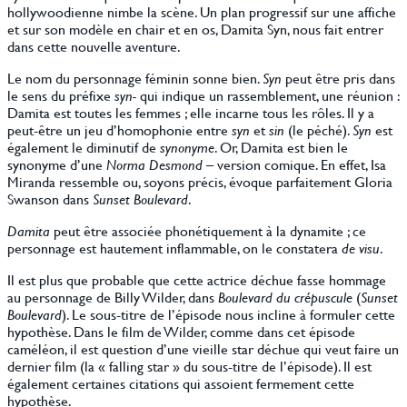
hollywoodienne nimbe la scène. Un plan progressif sur une affiche
et sur son modèle en chair et en os, Damita Syn, nous fait entrer
dans cette nouvelle aventure.
Le nom du personnage féminin sonne bien.
Syn
peut être pris dans
le sens du préfixe
syn-
qui indique un rassemblement, une réunion :
Damita est toutes les femmes ; elle incarne tous les rôles. Il y a
peut-être un jeu d’homophonie entre
syn
et
sin
(le péché).
Syn
est
également le diminutif de
synonyme
. Or, Damita est bien le
synonyme d’une
Norma Desmond
– version comique. En effet, Isa
Miranda ressemble ou, soyons précis, évoque parfaitement Gloria
Swanson dans
Sunset Boulevard
.
Damita
peut être associée phonétiquement à la dynamite ; ce
personnage est hautement inflammable, on le constatera
de visu
.
Il est plus que probable que cette actrice déchue fasse hommage
au personnage de Billy Wilder, dans
Boulevard du crépuscule
(
Sunset
Boulevard
). Le sous-titre de l’épisode nous incline à formuler cette
hypothèse. Dans le film de Wilder, comme dans cet épisode
caméléon, il est question d’une vieille star déchue qui veut faire un
dernier film (la « falling star » du sous-titre de l’épisode). Il est
également certaines citations qui assoient fermement cette
hypothèse.