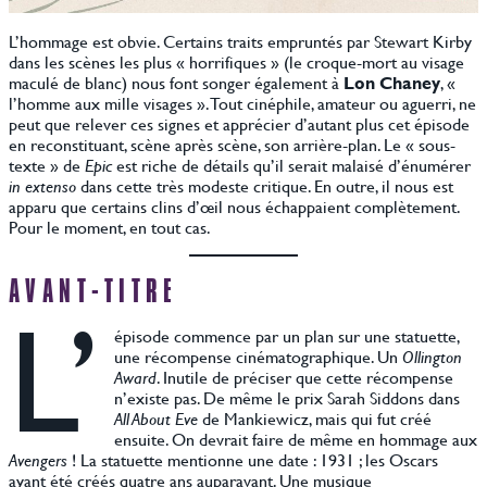
L’hommage est obvie. Certains traits empruntés par Stewart Kirby
dans les scènes les plus « horrifiques » (le croque-mort au visage
maculé de blanc) nous font songer également à
Lon Chaney
, «
l’homme aux mille visages ». Tout cinéphile, amateur ou aguerri, ne
peut que relever ces signes et apprécier d’autant plus cet épisode
en reconstituant, scène après scène, son arrière-plan. Le « sous-
texte » de
Epic
est riche de détails qu’il serait malaisé d’énumérer
in extenso
dans cette très modeste critique. En outre, il nous est
apparu que certains clins d’œil nous échappaient complètement.
Pour le moment, en tout cas.
AVANT-TITRE
L’
épisode commence par un plan sur une statuette,
une récompense cinématographique. Un
Ollington
Award
. Inutile de préciser que cette récompense
n’existe pas. De même le prix Sarah Siddons dans
All About Eve
de Mankiewicz, mais qui fut créé
ensuite. On devrait faire de même en hommage aux
Avengers
! La statuette mentionne une date : 1931 ; les Oscars
ayant été créés quatre ans auparavant. Une musique