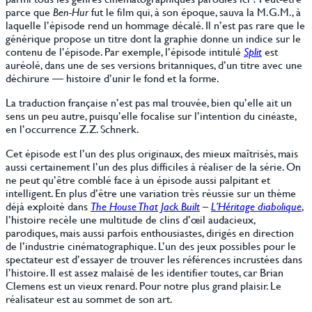
parce que
Ben-Hur
fut le film qui, à son époque, sauva la M.G.M., à
laquelle l’épisode rend un hommage décalé. Il n’est pas rare que le
générique propose un titre dont la graphie donne un indice sur le
contenu de l’épisode. Par exemple, l’épisode intitulé
Split
est
auréolé, dans une de ses versions britanniques, d’un titre avec une
déchirure — histoire d’unir le fond et la forme.
La traduction française n’est pas mal trouvée, bien qu’elle ait un
sens un peu autre, puisqu’elle focalise sur l’intention du cinéaste,
en l’occurrence Z.Z. Schnerk.
Cet épisode est l’un des plus originaux, des mieux maîtrisés, mais
aussi certainement l’un des plus difficiles à réaliser de la série. On
ne peut qu’être comblé face à un épisode aussi palpitant et
intelligent. En plus d’être une variation très réussie sur un thème
déjà exploité dans
The House That Jack Built
–
L’Héritage diabolique
,
l’histoire recèle une multitude de clins d’œil audacieux,
parodiques, mais aussi parfois enthousiastes, dirigés en direction
de l’industrie cinématographique. L’un des jeux possibles pour le
spectateur est d’essayer de trouver les références incrustées dans
l’histoire. Il est assez malaisé de les identifier toutes, car Brian
Clemens est un vieux renard. Pour notre plus grand plaisir. Le
réalisateur est au sommet de son art.