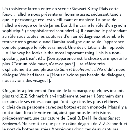
Un troisième larron entre en scène : Stewart Kirby. Mais cette
fois-ci, l’affiche nous présente un homme assez séduisant, tandis
que le personnage réel est vieillissant et maniéré. La pose de
l’affiche évoque celle de James Bond. Il incarne le rôle d’un gredin
sophistiqué (« sophisticated scoundrel »). Il examine le prétendant
au rôle sous toutes les coutures d’un air dédaigneux et semble le
trouver trop grand, quand Damita souligne que seule l’apparence
compte, puisque le rôle sera muet. Une des citations de l’épisode
– « The way he looks is the most important thing. This is a non-
speaking part, isn’t it? » [Son apparence est la chose qui importe le
plus. C’est un rôle muet, n’est-ce pas ?] – se réfère très
explicitement à une phrase de
Sunset Boulevard
: « We didn’t need
dialogue. We had faces! » [Nous n’avions pas besoin de dialogues,
nous avions des visages !].
On goûtera pleinement l’ironie de la remarque quelques instants
plus tard. Z.Z. Schnerk fait véritablement penser à Stroheim dans
certains de ses rôles, ceux qui l’ont figé dans les plus célèbres
clichés de sa personne : avec ses bottes et son monocle. Mais il y a
tout autant lieu de voir en lui, ainsi que nous le précisions
précédemment, une caricature de Cecil B. DeMille dans
Sunset
Boulevard
. Ne serait-ce que par le crâne dégarni de Z.Z. Schnerk et
le port de bottes ajustées. Apprécions donc ces deux captures