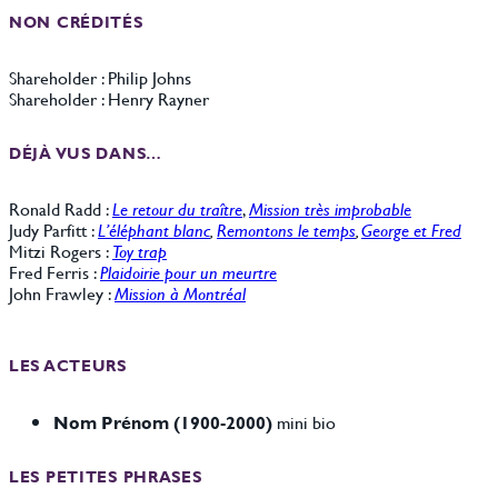
NON CRÉDITÉS
Shareholder : Philip Johns
Shareholder : Henry Rayner
DÉJÀ VUS DANS…
Ronald Radd :
Le retour du traître
,
Mission très improbable
Judy Parfitt :
L’éléphant blanc
,
Remontons le temps
,
George et Fred
Mitzi Rogers :
Toy trap
Fred Ferris :
Plaidoirie pour un meurtre
John Frawley :
Mission à Montréal
LES ACTEURS
Nom Prénom (1900-2000)
mini bio
LES PETITES PHRASES