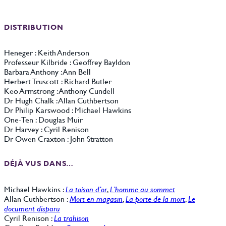
DISTRIBUTION
Heneger : Keith Anderson
Professeur Kilbride : Geoffrey Bayldon
Barbara Anthony : Ann Bell
Herbert Truscott : Richard Butler
Keo Armstrong : Anthony Cundell
Dr Hugh Chalk : Allan Cuthbertson
Dr Philip Karswood : Michael Hawkins
One-Ten : Douglas Muir
Dr Harvey : Cyril Renison
Dr Owen Craxton : John Stratton
DÉJÀ VUS DANS…
Michael Hawkins :
La toison d’or
,
L’homme au sommet
Allan Cuthbertson :
Mort en magasin
,
La porte de la mort
,
Le
document disparu
Cyril Renison :
La trahison