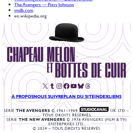
The Avengers — Piers Johnson
imdb.com
en.wikipedia.org
X
Tumblr
Instagram
Facebook
YouTube
Bluesky
Threads
À PROPOS
NOUS SUIVRE
PLAN DU SITE
INDEX
LIENS
SÉRIE
THE AVENGERS
© 1961–1969
UK LTD –
TOUS DROITS RÉSERVÉS
SÉRIE
THE NEW AVENGERS
© 1976 AVENGERS (FILM & TV)
ENTERPRISES LTD.
© 2024 – TOUS DROITS RÉSERVÉS