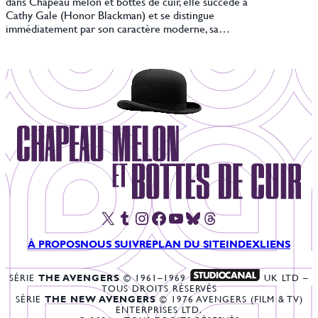
dans Chapeau melon et bottes de cuir, elle succède à
Cathy Gale (Honor Blackman) et se distingue
immédiatement par son caractère moderne, sa…
X
Tumblr
Instagram
Facebook
YouTube
Bluesky
Threads
À PROPOS
NOUS SUIVRE
PLAN DU SITE
INDEX
LIENS
SÉRIE
THE AVENGERS
© 1961–1969
UK LTD –
TOUS DROITS RÉSERVÉS
SÉRIE
THE NEW AVENGERS
© 1976 AVENGERS (FILM & TV)
ENTERPRISES LTD.