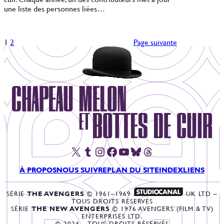
une liste des personnes liées…
1
2
Page suivante
X
Tumblr
Instagram
Facebook
YouTube
Bluesky
Threads
À PROPOS
NOUS SUIVRE
PLAN DU SITE
INDEX
LIENS
SÉRIE
THE AVENGERS
© 1961–1969
UK LTD –
TOUS DROITS RÉSERVÉS
SÉRIE
THE NEW AVENGERS
© 1976 AVENGERS (FILM & TV)
ENTERPRISES LTD.
© 2024 – TOUS DROITS RÉSERVÉS