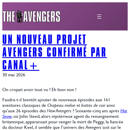
Aller
au
contenu
UN NOUVEAU PROJET
AVENGERS CONFIRMÉ PAR
CANAL+
30 mai 2026
On croyait avoir tout vu ? Eh bien non !
Faudra-t-il bientôt ajouter de nouveaux épisodes aux 161
aventures classiques de
Chapeau melon et bottes de cuir
ainsi
qu’aux 26 épisodes des
New Avengers
? Soixante-cinq ans après
Hot
Snow
, où John Steed, alors mystérieux agent du renseignement
britannique, apparaissait pour venger la mort de Peggy, la fiancée
du docteur Keel, il semble que l’univers des
Avengers
soit sur le