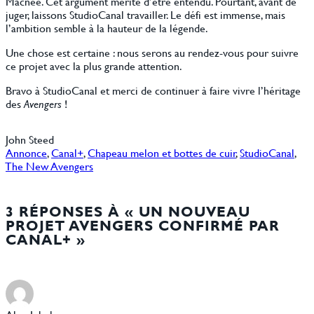
Macnee. Cet argument mérite d’être entendu. Pourtant, avant de
juger, laissons StudioCanal travailler. Le défi est immense, mais
l’ambition semble à la hauteur de la légende.
Une chose est certaine : nous serons au rendez-vous pour suivre
ce projet avec la plus grande attention.
Bravo à StudioCanal et merci de continuer à faire vivre l’héritage
des
Avengers
!
John Steed
Annonce
, 
Canal+
, 
Chapeau melon et bottes de cuir
, 
StudioCanal
, 
The New Avengers
3 RÉPONSES À « UN NOUVEAU
PROJET AVENGERS CONFIRMÉ PAR
CANAL+ »