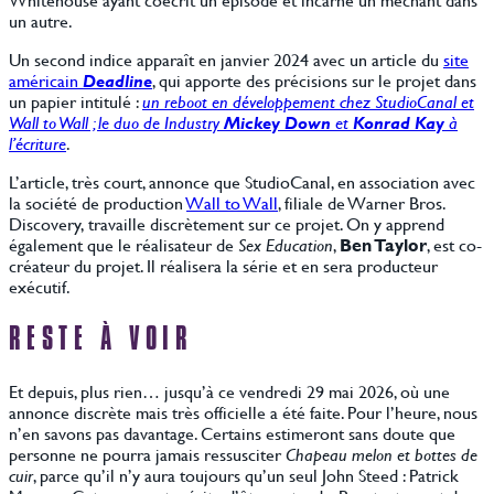
un autre.
Un second indice apparaît en janvier 2024 avec un article du
site
américain
Deadline
, qui apporte des précisions sur le projet dans
un papier intitulé :
un reboot en développement chez StudioCanal et
Wall to Wall ; le duo de Industry
Mickey Down
et
Konrad Kay
à
l’écriture
.
L’article, très court, annonce que StudioCanal, en association avec
la société de production
Wall to Wall
, filiale de Warner Bros.
Discovery, travaille discrètement sur ce projet. On y apprend
également que le réalisateur de
Sex Education
,
Ben Taylor
, est co-
créateur du projet. Il réalisera la série et en sera producteur
exécutif.
RESTE À VOIR
Et depuis, plus rien… jusqu’à ce vendredi 29 mai 2026, où une
annonce discrète mais très officielle a été faite. Pour l’heure, nous
n’en savons pas davantage. Certains estimeront sans doute que
personne ne pourra jamais ressusciter
Chapeau melon et bottes de
cuir
, parce qu’il n’y aura toujours qu’un seul John Steed : Patrick