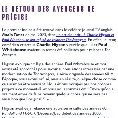
LE RETOUR DES AVENGERS SE
PRÉCISE
Le premier indice a été trouvé dans le célèbre journal TV anglais
Radio Times
en mai 2023, dans
un article intitulé
Charlie Higson et
Paul Whitehouse ont refusé de relancer The Avengers
. En effet, l’auteur,
comédien et acteur
Charlie Higson
y révèle que lui et
Paul
Whitehouse
avaient un temps été sollicités pour relancer
The
Avengers
.
Higson explique : « Il y a des années, Paul Whitehouse et moi
avons été approchés pour savoir si nous étions intéressés par une
modernisation de
The Avengers
, la série originale des années 60. À
l’époque, nous avons refusé, mais en réalité, quelque chose comme
ça aurait pu être amusant. Nous étions occupés par nos propres
projets à ce moment-là, et nous nous sommes dit : “Est-ce qu’on a
vraiment envie de faire revenir quelque chose qui ne sera pas
aussi bon que l’original ?” »
Higson avait déjà relancé une autre série culte des années 60,
Randall and Hopkirk (Deceased)
, au début des années 2000,
Whitehouse ayant coécrit un épisode et incarné un méchant dans