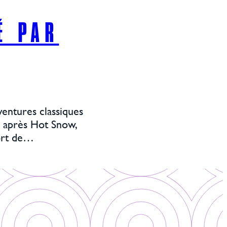
É PAR
ventures classiques
s après Hot Snow,
mort de…