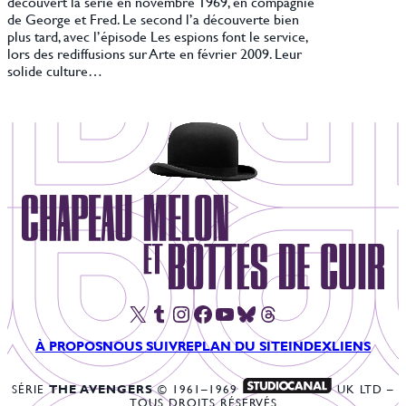
découvert la série en novembre 1969, en compagnie
de George et Fred. Le second l’a découverte bien
plus tard, avec l’épisode Les espions font le service,
lors des rediffusions sur Arte en février 2009. Leur
solide culture…
X
Tumblr
Instagram
Facebook
YouTube
Bluesky
Threads
À PROPOS
NOUS SUIVRE
PLAN DU SITE
INDEX
LIENS
SÉRIE
THE AVENGERS
© 1961–1969
UK LTD –
TOUS DROITS RÉSERVÉS