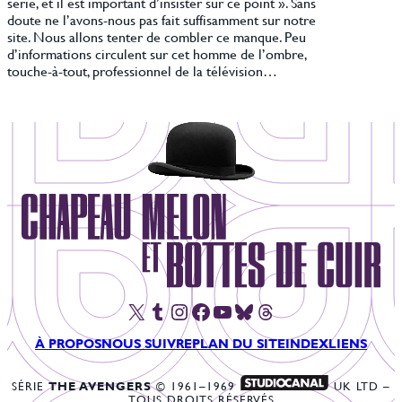
série, et il est important d’insister sur ce point ». Sans
doute ne l’avons-nous pas fait suffisamment sur notre
site. Nous allons tenter de combler ce manque. Peu
d’informations circulent sur cet homme de l’ombre,
touche-à-tout, professionnel de la télévision…
X
Tumblr
Instagram
Facebook
YouTube
Bluesky
Threads
À PROPOS
NOUS SUIVRE
PLAN DU SITE
INDEX
LIENS
SÉRIE
THE AVENGERS
© 1961–1969
UK LTD –
TOUS DROITS RÉSERVÉS