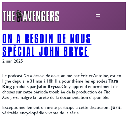
Aller
au
contenu
ON A BESOIN DE NOUS
SPÉCIAL JOHN BRYCE
2 juin 2025
Le podcast
On a besoin de nous
, animé par Éric et Antoine, est en
ligne depuis le 31 mai à 18h. Il a pour thème les épisodes
Tara
King
produits par
John Bryce
. On y apprend énormément de
choses sur cette période troublée de la production de
The
Avengers
, malgré la rareté de la documentation disponible.
Exceptionnellement, un invité participe à cette discussion :
Joris
,
véritable encyclopédie vivante de la série.