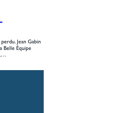
…
 perdu. Jean Gabin
a Belle Équipe
t,…